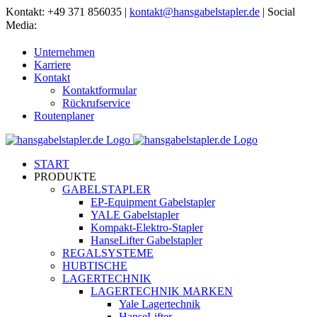
Zum
Kontakt: +49 371 856035 |
kontakt@hansgabelstapler.de
| Social
Inhalt
Media:
springen
Unternehmen
Karriere
Kontakt
Kontaktformular
Rückrufservice
Routenplaner
START
PRODUKTE
GABELSTAPLER
EP-Equipment Gabelstapler
YALE Gabelstapler
Kompakt-Elektro-Stapler
HanseLifter Gabelstapler
REGALSYSTEME
HUBTISCHE
LAGERTECHNIK
LAGERTECHNIK MARKEN
Yale Lagertechnik
HanseLifter