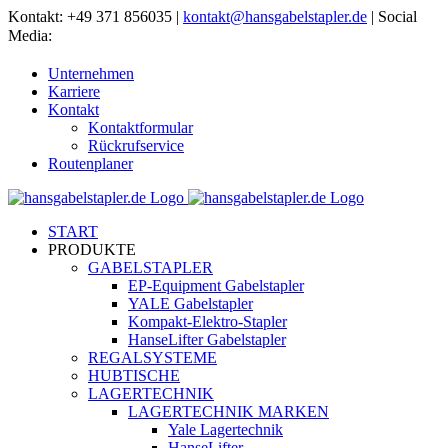
Zum
Kontakt: +49 371 856035 |
kontakt@hansgabelstapler.de
| Social
Inhalt
Media:
springen
Unternehmen
Karriere
Kontakt
Kontaktformular
Rückrufservice
Routenplaner
START
PRODUKTE
GABELSTAPLER
EP-Equipment Gabelstapler
YALE Gabelstapler
Kompakt-Elektro-Stapler
HanseLifter Gabelstapler
REGALSYSTEME
HUBTISCHE
LAGERTECHNIK
LAGERTECHNIK MARKEN
Yale Lagertechnik
HanseLifter