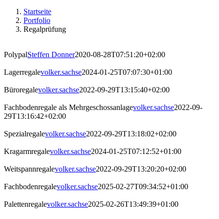
Startseite
Portfolio
Regalprüfung
Polypal
Steffen Donner
2020-08-28T07:51:20+02:00
Lagerregale
volker.sachse
2024-01-25T07:07:30+01:00
Büroregale
volker.sachse
2022-09-29T13:15:40+02:00
Fachbodenregale als Mehrgeschossanlage
volker.sachse
2022-09-
29T13:16:42+02:00
Spezialregale
volker.sachse
2022-09-29T13:18:02+02:00
Kragarmregale
volker.sachse
2024-01-25T07:12:52+01:00
Weitspannregale
volker.sachse
2022-09-29T13:20:20+02:00
Fachbodenregale
volker.sachse
2025-02-27T09:34:52+01:00
Palettenregale
volker.sachse
2025-02-26T13:49:39+01:00